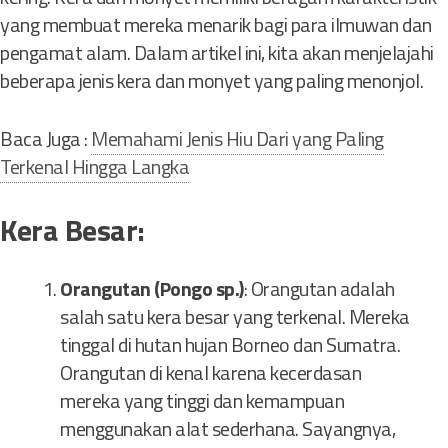
yang membuat mereka menarik bagi para ilmuwan dan
pengamat alam. Dalam artikel ini, kita akan menjelajahi
beberapa jenis kera dan monyet yang paling menonjol.
Baca Juga :
Memahami Jenis Hiu Dari yang Paling
Terkenal Hingga Langka
Kera Besar:
Orangutan (Pongo sp.)
: Orangutan adalah
salah satu kera besar yang terkenal. Mereka
tinggal di hutan hujan Borneo dan Sumatra.
Orangutan di kenal karena kecerdasan
mereka yang tinggi dan kemampuan
menggunakan alat sederhana. Sayangnya,