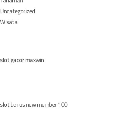
Tanaman
Uncategorized
Wisata
slot gacor maxwin
slot bonus new member 100