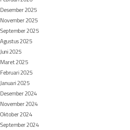
Desember 2025
November 2025
September 2025
Agustus 2025
Juni 2025
Maret 2025
Februari 2025
Januari 2025
Desember 2024
November 2024
Oktober 2024
September 2024