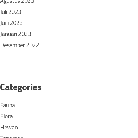
Agustus 2023
Juli 2023
Juni 2023
Januari 2023
Desember 2022
Categories
Fauna
Flora
Hewan