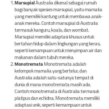
Marsupial
Australia dikenal sebagai rumah
bagi banyak spesies marsupial, yaitu mamalia
yang memiliki kantung untuk membawa anak-
anak mereka. Contoh marsupial di Australia
termasuk kanguru, koala, dan wombat.
Marsupial memiliki adaptasi khusus untuk
bertahan hidup dalam lingkungan yang keras,
seperti kemampuan untuk menyimpan air dan
makanan dalam tubuh mereka.
Monotremata
Monotremata adalah
kelompok mamalia yang bertelur, dan
Australia adalah satu-satunya tempat di
dunia di mana monotremata masih ada.
Contoh monotremata di Australia termasuk
platipus dan echidna. Monotremata memiliki
adaptasi unik, seperti kemampuan untuk