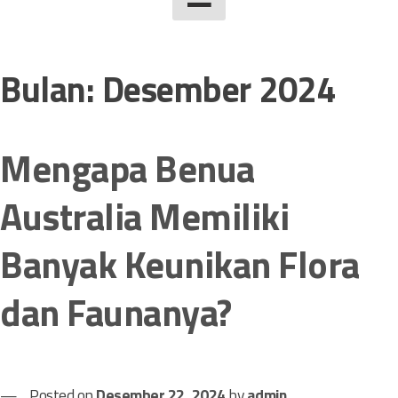
Bulan:
Desember 2024
Mengapa Benua
Australia Memiliki
Banyak Keunikan Flora
dan Faunanya?
Posted on
Desember 22, 2024
by
admin