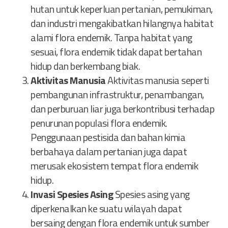
hutan untuk keperluan pertanian, pemukiman,
dan industri mengakibatkan hilangnya habitat
alami flora endemik. Tanpa habitat yang
sesuai, flora endemik tidak dapat bertahan
hidup dan berkembang biak.
Aktivitas Manusia
Aktivitas manusia seperti
pembangunan infrastruktur, penambangan,
dan perburuan liar juga berkontribusi terhadap
penurunan populasi flora endemik.
Penggunaan pestisida dan bahan kimia
berbahaya dalam pertanian juga dapat
merusak ekosistem tempat flora endemik
hidup.
Invasi Spesies Asing
Spesies asing yang
diperkenalkan ke suatu wilayah dapat
bersaing dengan flora endemik untuk sumber