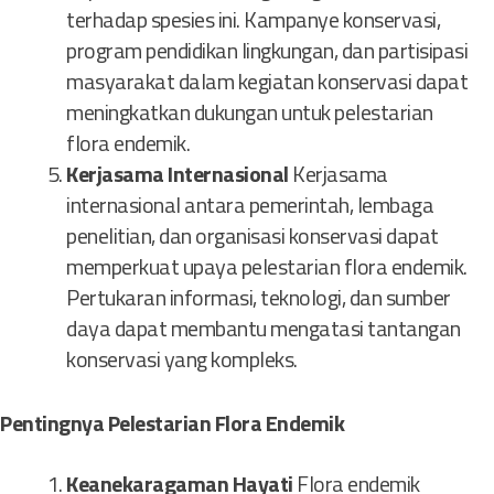
terhadap spesies ini. Kampanye konservasi,
program pendidikan lingkungan, dan partisipasi
masyarakat dalam kegiatan konservasi dapat
meningkatkan dukungan untuk pelestarian
flora endemik.
Kerjasama Internasional
Kerjasama
internasional antara pemerintah, lembaga
penelitian, dan organisasi konservasi dapat
memperkuat upaya pelestarian flora endemik.
Pertukaran informasi, teknologi, dan sumber
daya dapat membantu mengatasi tantangan
konservasi yang kompleks.
Pentingnya Pelestarian Flora Endemik
Keanekaragaman Hayati
Flora endemik