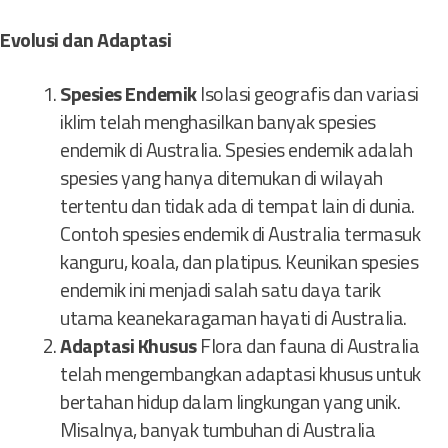
Evolusi dan Adaptasi
Spesies Endemik
Isolasi geografis dan variasi
iklim telah menghasilkan banyak spesies
endemik di Australia. Spesies endemik adalah
spesies yang hanya ditemukan di wilayah
tertentu dan tidak ada di tempat lain di dunia.
Contoh spesies endemik di Australia termasuk
kanguru, koala, dan platipus. Keunikan spesies
endemik ini menjadi salah satu daya tarik
utama keanekaragaman hayati di Australia.
Adaptasi Khusus
Flora dan fauna di Australia
telah mengembangkan adaptasi khusus untuk
bertahan hidup dalam lingkungan yang unik.
Misalnya, banyak tumbuhan di Australia