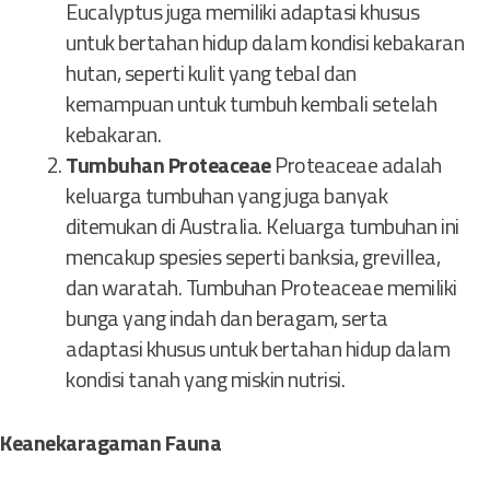
Eucalyptus juga memiliki adaptasi khusus
untuk bertahan hidup dalam kondisi kebakaran
hutan, seperti kulit yang tebal dan
kemampuan untuk tumbuh kembali setelah
kebakaran.
Tumbuhan Proteaceae
Proteaceae adalah
keluarga tumbuhan yang juga banyak
ditemukan di Australia. Keluarga tumbuhan ini
mencakup spesies seperti banksia, grevillea,
dan waratah. Tumbuhan Proteaceae memiliki
bunga yang indah dan beragam, serta
adaptasi khusus untuk bertahan hidup dalam
kondisi tanah yang miskin nutrisi.
Keanekaragaman Fauna