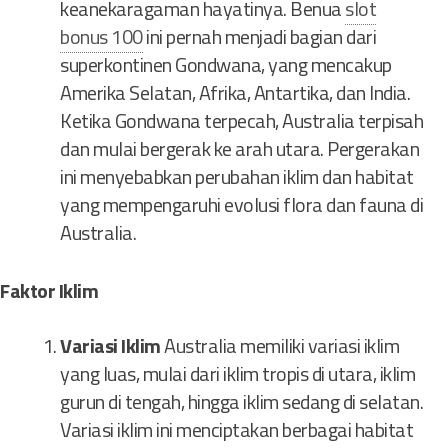
keanekaragaman hayatinya. Benua
slot
bonus 100
ini pernah menjadi bagian dari
superkontinen Gondwana, yang mencakup
Amerika Selatan, Afrika, Antartika, dan India.
Ketika Gondwana terpecah, Australia terpisah
dan mulai bergerak ke arah utara. Pergerakan
ini menyebabkan perubahan iklim dan habitat
yang mempengaruhi evolusi flora dan fauna di
Australia.
Faktor Iklim
Variasi Iklim
Australia memiliki variasi iklim
yang luas, mulai dari iklim tropis di utara, iklim
gurun di tengah, hingga iklim sedang di selatan.
Variasi iklim ini menciptakan berbagai habitat