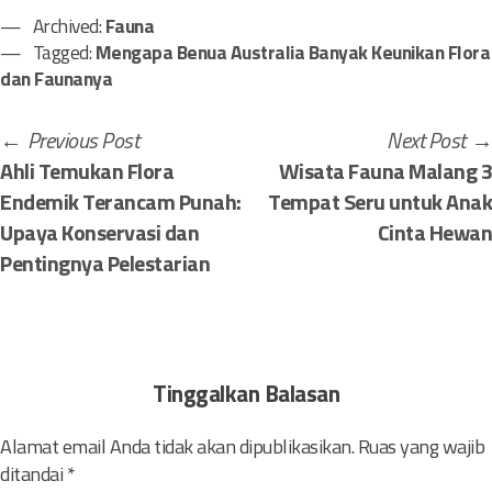
Archived:
Fauna
Tagged:
Mengapa Benua Australia Banyak Keunikan Flora
dan Faunanya
N
P
Previous Post
Next Post
r
Ahli Temukan Flora
Wisata Fauna Malang 3
a
e
Endemik Terancam Punah:
Tempat Seru untuk Anak
v
v
Upaya Konservasi dan
Cinta Hewan
i
Pentingnya Pelestarian
i
o
g
u
a
s
p
Tinggalkan Balasan
s
o
i
s
Alamat email Anda tidak akan dipublikasikan.
Ruas yang wajib
ditandai
*
t
p