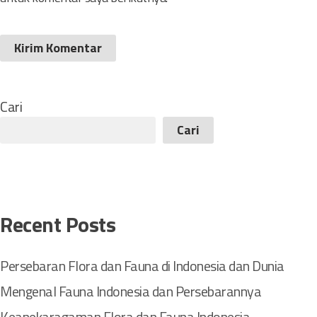
Cari
Cari
Recent Posts
Persebaran Flora dan Fauna di Indonesia dan Dunia
Mengenal Fauna Indonesia dan Persebarannya
Keanekaragaman Flora dan Fauna Indonesia