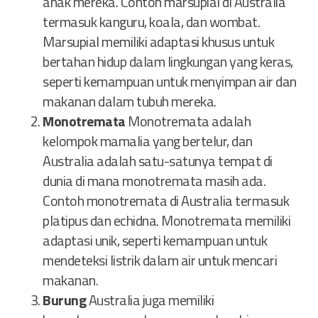
anak mereka. Contoh marsupial di Australia
termasuk kanguru, koala, dan wombat.
Marsupial memiliki adaptasi khusus untuk
bertahan hidup dalam lingkungan yang keras,
seperti kemampuan untuk menyimpan air dan
makanan dalam tubuh mereka.
Monotremata
Monotremata adalah
kelompok mamalia yang bertelur, dan
Australia adalah satu-satunya tempat di
dunia di mana monotremata masih ada.
Contoh monotremata di Australia termasuk
platipus dan echidna. Monotremata memiliki
adaptasi unik, seperti kemampuan untuk
mendeteksi listrik dalam air untuk mencari
makanan.
Burung
Australia juga memiliki