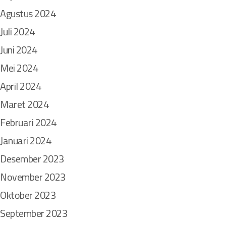
Agustus 2024
Juli 2024
Juni 2024
Mei 2024
April 2024
Maret 2024
Februari 2024
Januari 2024
Desember 2023
November 2023
Oktober 2023
September 2023