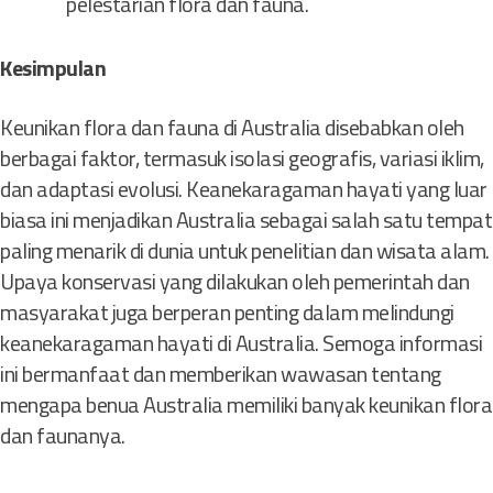
pelestarian flora dan fauna.
Kesimpulan
Keunikan flora dan fauna di Australia disebabkan oleh
berbagai faktor, termasuk isolasi geografis, variasi iklim,
dan adaptasi evolusi. Keanekaragaman hayati yang luar
biasa ini menjadikan Australia sebagai salah satu tempat
paling menarik di dunia untuk penelitian dan wisata alam.
Upaya konservasi yang dilakukan oleh pemerintah dan
masyarakat juga berperan penting dalam melindungi
keanekaragaman hayati di Australia. Semoga informasi
ini bermanfaat dan memberikan wawasan tentang
mengapa benua Australia memiliki banyak keunikan flora
dan faunanya.