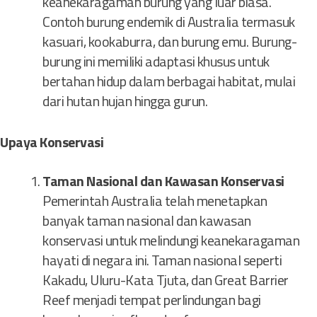
keanekaragaman burung yang luar biasa.
Contoh burung endemik di Australia termasuk
kasuari, kookaburra, dan burung emu. Burung-
burung ini memiliki adaptasi khusus untuk
bertahan hidup dalam berbagai habitat, mulai
dari hutan hujan hingga gurun.
Upaya Konservasi
Taman Nasional dan Kawasan Konservasi
Pemerintah Australia telah menetapkan
banyak taman nasional dan kawasan
konservasi untuk melindungi keanekaragaman
hayati di negara ini. Taman nasional seperti
Kakadu, Uluru-Kata Tjuta, dan Great Barrier
Reef menjadi tempat perlindungan bagi