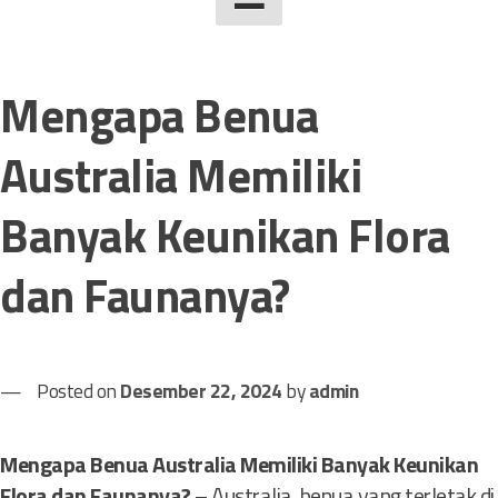
Mengapa Benua
Australia Memiliki
Banyak Keunikan Flora
dan Faunanya?
Posted on
Desember 22, 2024
by
admin
Mengapa Benua Australia Memiliki Banyak Keunikan
Flora dan Faunanya?
– Australia, benua yang terletak di