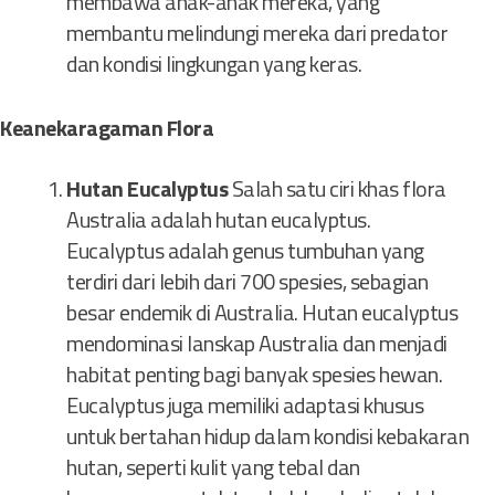
membawa anak-anak mereka, yang
membantu melindungi mereka dari predator
dan kondisi lingkungan yang keras.
Keanekaragaman Flora
Hutan Eucalyptus
Salah satu ciri khas flora
Australia adalah hutan eucalyptus.
Eucalyptus adalah genus tumbuhan yang
terdiri dari lebih dari 700 spesies, sebagian
besar endemik di Australia. Hutan eucalyptus
mendominasi lanskap Australia dan menjadi
habitat penting bagi banyak spesies hewan.
Eucalyptus juga memiliki adaptasi khusus
untuk bertahan hidup dalam kondisi kebakaran
hutan, seperti kulit yang tebal dan