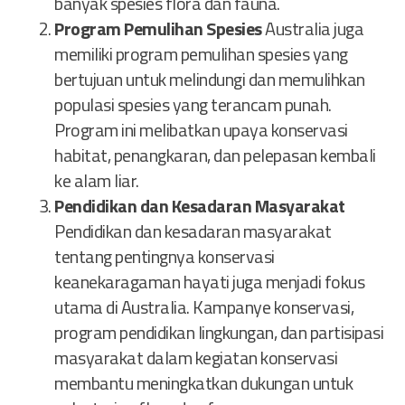
banyak spesies flora dan fauna.
Program Pemulihan Spesies
Australia juga
memiliki program pemulihan spesies yang
bertujuan untuk melindungi dan memulihkan
populasi spesies yang terancam punah.
Program ini melibatkan upaya konservasi
habitat, penangkaran, dan pelepasan kembali
ke alam liar.
Pendidikan dan Kesadaran Masyarakat
Pendidikan dan kesadaran masyarakat
tentang pentingnya konservasi
keanekaragaman hayati juga menjadi fokus
utama di Australia. Kampanye konservasi,
program pendidikan lingkungan, dan partisipasi
masyarakat dalam kegiatan konservasi
membantu meningkatkan dukungan untuk