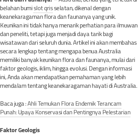
belahan bumi
slot qris
selatan, dikenal dengan
keanekaragaman flora dan faunanya yang unik.
Keunikan ini tidak hanya menarik perhatian para ilmuwan
dan peneliti, tetapi juga menjadi daya tarik bagi
wisatawan dari seluruh dunia. Artikel ini akan membahas
secara lengkap tentang mengapa benua Australia
memiliki banyak keunikan flora dan faunanya, mulai dari
faktor geologis, iklim, hingga evolusi. Dengan informasi
ini, Anda akan mendapatkan pemahaman yang lebih
mendalam tentang keanekaragaman hayati di Australia.
Baca juga :
Ahli Temukan Flora Endemik Terancam
Punah: Upaya Konservasi dan Pentingnya Pelestarian
Faktor Geologis