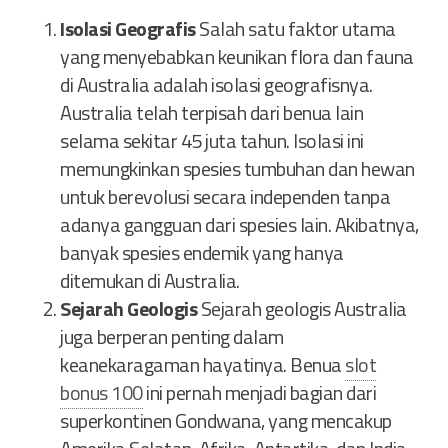
Isolasi Geografis
Salah satu faktor utama
yang menyebabkan keunikan flora dan fauna
di Australia adalah isolasi geografisnya.
Australia telah terpisah dari benua lain
selama sekitar 45 juta tahun. Isolasi ini
memungkinkan spesies tumbuhan dan hewan
untuk berevolusi secara independen tanpa
adanya gangguan dari spesies lain. Akibatnya,
banyak spesies endemik yang hanya
ditemukan di Australia.
Sejarah Geologis
Sejarah geologis Australia
juga berperan penting dalam
keanekaragaman hayatinya. Benua
slot
bonus 100
ini pernah menjadi bagian dari
superkontinen Gondwana, yang mencakup