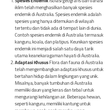
Spesies Endemik
Isolasi geografis dan variasi
iklim telah menghasilkan banyak spesies
endemik di Australia. Spesies endemik adalah
spesies yang hanya ditemukan di wilayah
tertentu dan tidak ada di tempat lain di dunia.
Contoh spesies endemik di Australia termasuk
kanguru, koala, dan platipus. Keunikan spesies
endemik ini menjadi salah satu daya tarik
utama keanekaragaman hayati di Australia.
Adaptasi Khusus
Flora dan fauna di Australia
telah mengembangkan adaptasi khusus untuk
bertahan hidup dalam lingkungan yang unik.
Misalnya, banyak tumbuhan di Australia
memiliki daun yang keras dan tebal untuk
mengurangi kehilangan air. Beberapa hewan,
seperti kanguru, memiliki kantung untuk