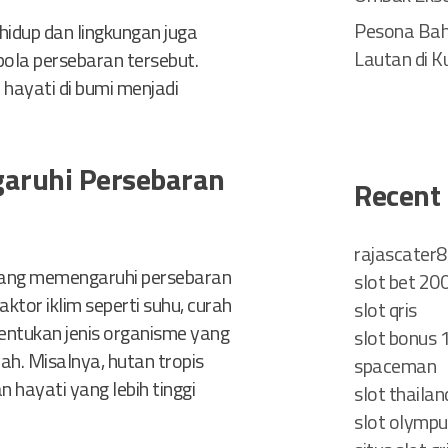
Pesona Baha
 hidup dan lingkungan juga
Lautan di 
ola persebaran tersebut.
hayati di bumi menjadi
aruhi Persebaran
Recent
rajascater
yang memengaruhi persebaran
slot bet 20
aktor iklim seperti suhu, curah
slot qris
entukan jenis organisme yang
slot bonus 
ah. Misalnya, hutan tropis
spaceman
hayati yang lebih tinggi
slot thailan
slot olympu