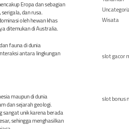
g mencakup Eropa dan sebagian
Uncategori
 serigala, dan rusa.
Wisata
idominasi oleh hewan khas
ya ditemukan di Australia.
dan fauna di dunia
teraksi antara lingkungan
slot gacor
nesia maupun di dunia
slot bonus
am dan sejarah geologi.
ang sangat unik karena berada
besar, sehingga menghasilkan
iasa.