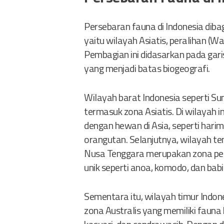
Persebaran fauna di Indonesia diba
yaitu wilayah Asiatis, peralihan (Wa
Pembagian ini didasarkan pada gar
yang menjadi batas biogeografi.
Wilayah barat Indonesia seperti S
termasuk zona Asiatis. Di wilayah i
dengan hewan di Asia, seperti hari
orangutan. Selanjutnya, wilayah te
Nusa Tenggara merupakan zona per
unik seperti anoa, komodo, dan babi
Sementara itu, wilayah timur Indon
zona Australis yang memiliki fauna