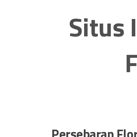
Skip
Situs 
to
content
F
Persebaran Flo