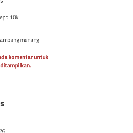
is
depo 10k
 gampang menang
ada komentar untuk
ditampilkan.
es
026