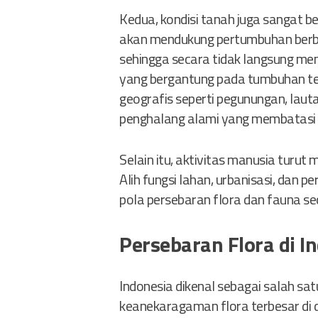
Kedua, kondisi tanah juga sangat b
akan mendukung pertumbuhan berba
sehingga secara tidak langsung m
yang bergantung pada tumbuhan ter
geografis seperti pegunungan, laut
penghalang alami yang membatasi 
Selain itu, aktivitas manusia turu
Alih fungsi lahan, urbanisasi, dan 
pola persebaran flora dan fauna sec
Persebaran Flora di I
Indonesia dikenal sebagai salah sa
keanekaragaman flora terbesar di du