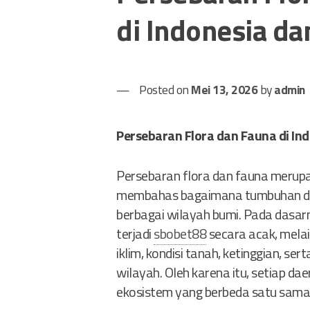
di Indonesia da
Posted on
Mei 13, 2026
by
admin
Persebaran Flora dan Fauna di In
Persebaran flora dan fauna merupa
membahas bagaimana tumbuhan da
berbagai wilayah bumi. Pada dasarn
terjadi
sbobet88
secara acak, melai
iklim, kondisi tanah, ketinggian, ser
wilayah. Oleh karena itu, setiap da
ekosistem yang berbeda satu sama 