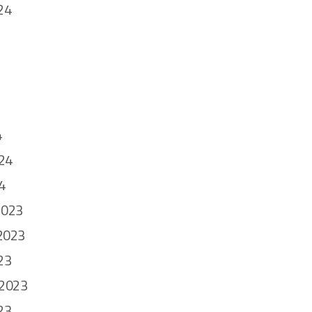
24
4
024
4
2023
2023
23
 2023
23