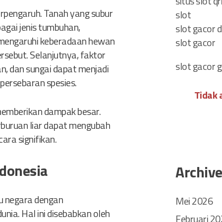
situs slot qr
erpengaruh. Tanah yang subur
slot
gai jenis tumbuhan,
slot gacor 
emengaruhi keberadaan hewan
slot gacor
sebut. Selanjutnya, faktor
slot gacor
an, dan sungai dapat menjadi
persebaran spesies.
Tidak 
t memberikan dampak besar.
perburuan liar dapat mengubah
ara signifikan.
ndonesia
Archiv
tu negara dengan
Mei 2026
nia. Hal ini disebabkan oleh
Februari 2