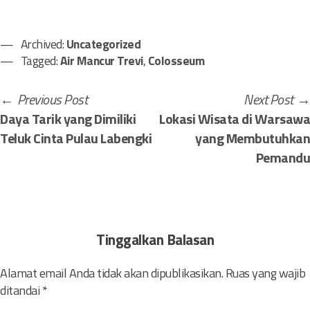
Archived:
Uncategorized
Tagged:
Air Mancur Trevi
,
Colosseum
N
P
Previous Post
Next Post
r
Daya Tarik yang Dimiliki
Lokasi Wisata di Warsawa
a
e
Teluk Cinta Pulau Labengki
yang Membutuhkan
v
v
Pemandu
i
i
o
g
u
a
s
Tinggalkan Balasan
p
s
o
Alamat email Anda tidak akan dipublikasikan.
Ruas yang wajib
i
ditandai
*
s