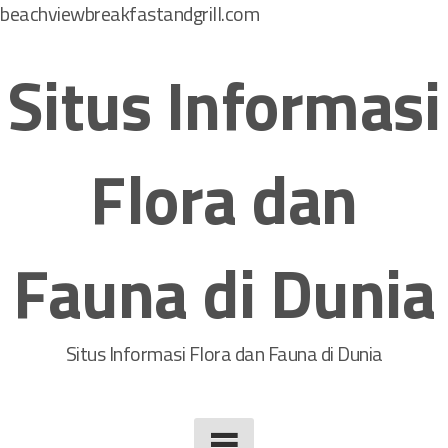
beachviewbreakfastandgrill.com
S
k
Situs Informasi
i
p
t
Flora dan
o
c
o
Fauna di Dunia
n
t
e
n
Situs Informasi Flora dan Fauna di Dunia
t