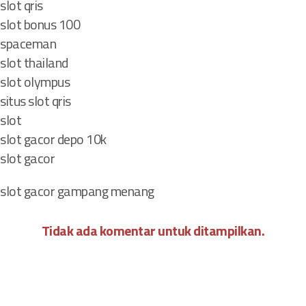
o
slot qris
n
slot bonus 100
e
spaceman
s
slot thailand
i
slot olympus
a
situs slot qris
d
a
slot
n
slot gacor depo 10k
D
slot gacor
u
n
slot gacor gampang menang
i
a
Tidak ada komentar untuk ditampilkan.