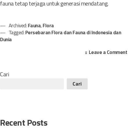
fauna tetap terjaga untuk generasi mendatang.
Archived:
Fauna
,
Flora
Tagged:
Persebaran Flora dan Fauna di Indonesia dan
Dunia
o
Leave a Comment
n
P
e
Cari
r
Cari
s
e
b
a
r
Recent Posts
a
n