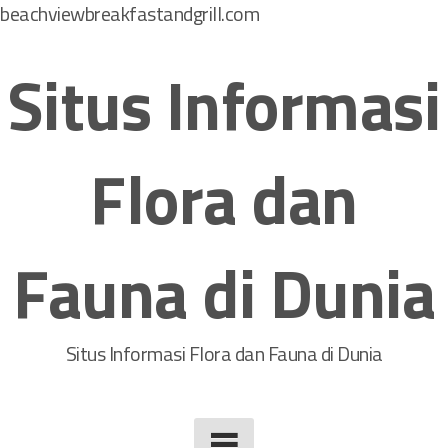
beachviewbreakfastandgrill.com
S
k
Situs Informasi
i
p
t
Flora dan
o
c
o
Fauna di Dunia
n
t
e
n
Situs Informasi Flora dan Fauna di Dunia
t