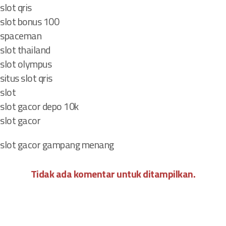
a
slot qris
n
slot bonus 100
u
spaceman
s
slot thailand
i
slot olympus
a
situs slot qris
d
i
slot
B
slot gacor depo 10k
e
slot gacor
r
b
slot gacor gampang menang
a
g
Tidak ada komentar untuk ditampilkan.
a
i
e
g