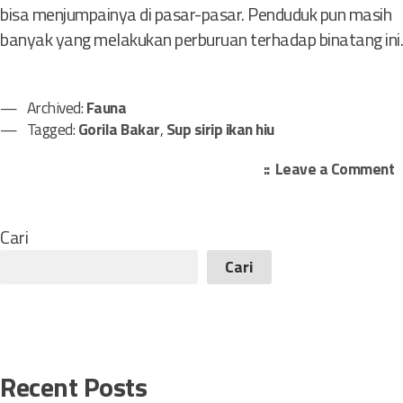
bisa menjumpainya di pasar-pasar. Penduduk pun masih
banyak yang melakukan perburuan terhadap binatang ini.
Archived:
Fauna
Tagged:
Gorila Bakar
,
Sup sirip ikan hiu
o
Leave a Comment
n
7
J
Cari
e
Cari
n
i
s
F
a
Recent Posts
u