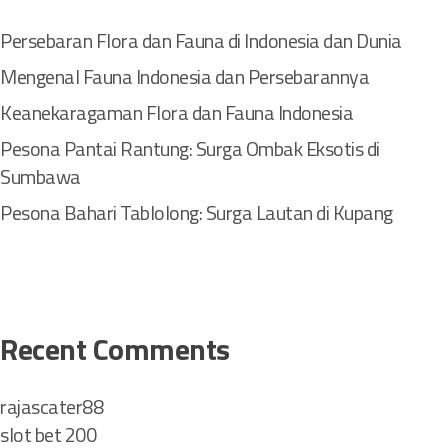
n
a
Persebaran Flora dan Fauna di Indonesia dan Dunia
d
Mengenal Fauna Indonesia dan Persebarannya
i
J
Keanekaragaman Flora dan Fauna Indonesia
a
Pesona Pantai Rantung: Surga Ombak Eksotis di
d
i
Sumbawa
k
Pesona Bahari Tablolong: Surga Lautan di Kupang
a
n
a
k
a
Recent Comments
n
a
rajascater88
n
slot bet 200