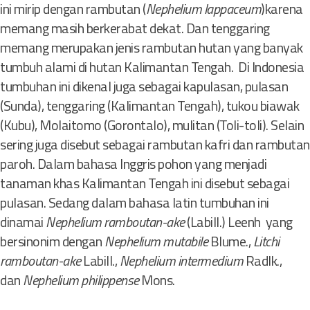
ini mirip dengan rambutan (
Nephelium lappaceum
)karena
memang masih berkerabat dekat. Dan tenggaring
memang merupakan jenis rambutan hutan yang banyak
tumbuh alami di hutan Kalimantan Tengah. Di Indonesia
tumbuhan ini dikenal juga sebagai kapulasan, pulasan
(Sunda), tenggaring (Kalimantan Tengah), tukou biawak
(Kubu), Molaitomo (Gorontalo), mulitan (Toli-toli). Selain
sering juga disebut sebagai rambutan kafri dan rambutan
paroh. Dalam bahasa Inggris pohon yang menjadi
tanaman khas Kalimantan Tengah ini disebut sebagai
pulasan. Sedang dalam bahasa latin tumbuhan ini
dinamai
Nephelium ramboutan-ake
(Labill.) Leenh yang
bersinonim dengan
Nephelium mutabile
Blume.,
Litchi
ramboutan-ake
Labill.,
Nephelium intermedium
Radlk.,
dan
Nephelium philippense
Mons.