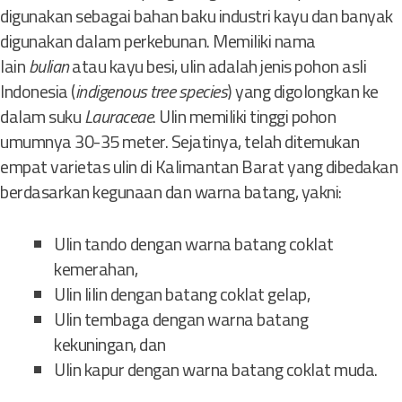
digunakan sebagai bahan baku industri kayu dan banyak
digunakan dalam perkebunan. Memiliki nama
lain
bulian
atau kayu besi, ulin adalah jenis pohon asli
Indonesia (
indigenous tree species
) yang digolongkan ke
dalam suku
Lauraceae
. Ulin memiliki tinggi pohon
umumnya 30-35 meter. Sejatinya, telah ditemukan
empat varietas ulin di Kalimantan Barat yang dibedakan
berdasarkan kegunaan dan warna batang, yakni:
Ulin tando dengan warna batang coklat
kemerahan,
Ulin lilin dengan batang coklat gelap,
Ulin tembaga dengan warna batang
kekuningan, dan
Ulin kapur dengan warna batang coklat muda.