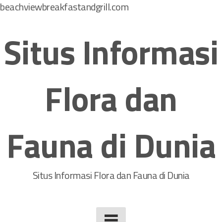
beachviewbreakfastandgrill.com
S
k
Situs Informasi
i
p
t
Flora dan
o
c
o
Fauna di Dunia
n
t
e
n
Situs Informasi Flora dan Fauna di Dunia
t