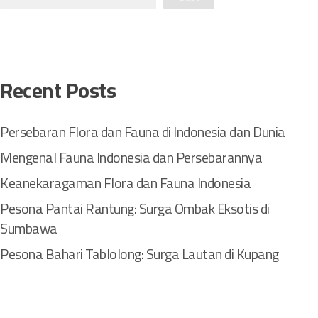
n
i
s
F
l
Recent Posts
o
r
a
Persebaran Flora dan Fauna di Indonesia dan Dunia
T
Mengenal Fauna Indonesia dan Persebarannya
e
r
Keanekaragaman Flora dan Fauna Indonesia
b
Pesona Pantai Rantung: Surga Ombak Eksotis di
a
i
Sumbawa
k
Pesona Bahari Tablolong: Surga Lautan di Kupang
d
i
P
u