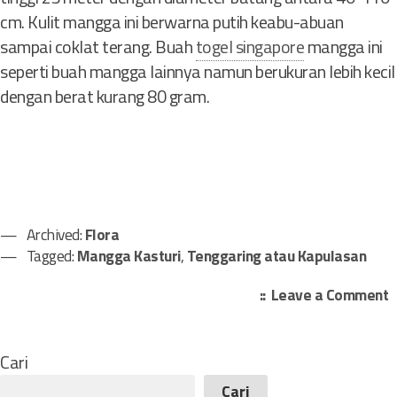
cm. Kulit mangga ini berwarna putih keabu-abuan
sampai coklat terang. Buah
togel singapore
mangga ini
seperti buah mangga lainnya namun berukuran lebih kecil
dengan berat kurang 80 gram.
Archived:
Flora
Tagged:
Mangga Kasturi
,
Tenggaring atau Kapulasan
o
Leave a Comment
n
8
J
Cari
e
Cari