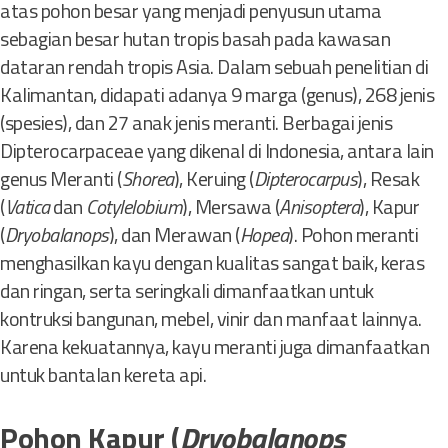
atas pohon besar yang menjadi penyusun utama
sebagian besar hutan tropis basah pada kawasan
dataran rendah tropis Asia. Dalam sebuah penelitian di
Kalimantan, didapati adanya 9 marga (genus), 268 jenis
(spesies), dan 27 anak jenis meranti. Berbagai jenis
Dipterocarpaceae yang dikenal di Indonesia, antara lain
genus Meranti (
Shorea
), Keruing (
Dipterocarpus
), Resak
(
Vatica
dan
Cotylelobium
), Mersawa (
Anisoptera
), Kapur
(
Dryobalanops
), dan Merawan (
Hopea
). Pohon meranti
menghasilkan kayu dengan kualitas sangat baik, keras
dan ringan, serta seringkali dimanfaatkan untuk
kontruksi bangunan, mebel, vinir dan manfaat lainnya.
Karena kekuatannya, kayu meranti juga dimanfaatkan
untuk bantalan kereta api.
Pohon Kapur (
Dryobalanops