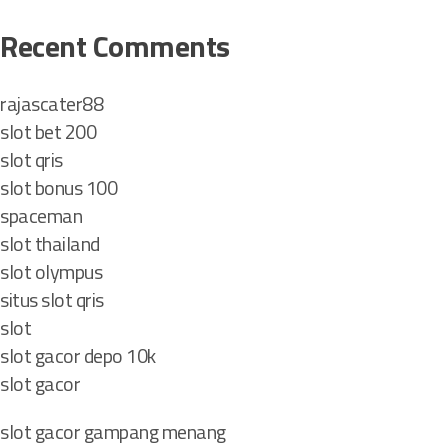
l
a
Recent Comments
u
K
rajascater88
a
slot bet 200
l
i
slot qris
slot bonus 100
a
spaceman
n
slot thailand
t
slot olympus
a
situs slot qris
n
slot
slot gacor depo 10k
slot gacor
slot gacor gampang menang