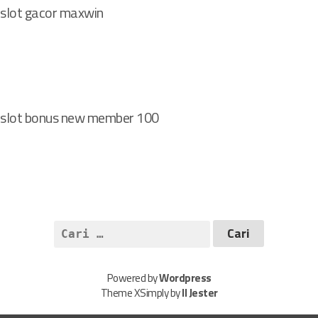
slot gacor maxwin
slot bonus new member 100
C
a
r
Powered by
Wordpress
i
Theme XSimply by
Il Jester
u