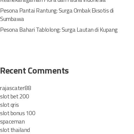
P
Pesona Pantai Rantung: Surga Ombak Eksotis di
o
h
Sumbawa
o
Pesona Bahari Tablolong: Surga Lautan di Kupang
n
T
e
r
t
u
Recent Comments
a
d
rajascater88
i
slot bet 200
I
n
slot qris
d
slot bonus 100
o
spaceman
n
slot thailand
e