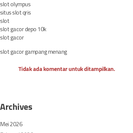
slot olympus
s
situs slot qris
i
a
slot
y
slot gacor depo 10k
a
slot gacor
n
g
slot gacor gampang menang
a
Tidak ada komentar untuk ditampilkan.
s
i
h
K
o
Archives
k
o
h
Mei 2026