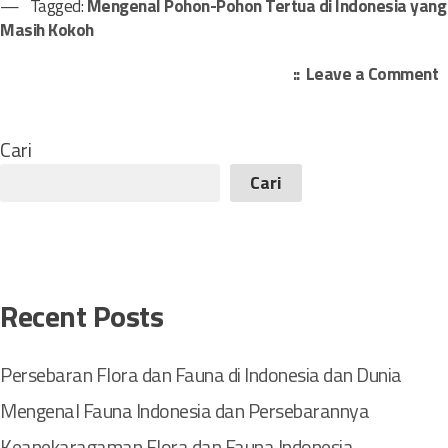
Tagged:
Mengenal Pohon-Pohon Tertua di Indonesia yang
Masih Kokoh
o
Leave a Comment
n
e
Cari
n
Cari
g
e
n
a
l
Recent Posts
P
o
h
Persebaran Flora dan Fauna di Indonesia dan Dunia
o
Mengenal Fauna Indonesia dan Persebarannya
n
-
Keanekaragaman Flora dan Fauna Indonesia