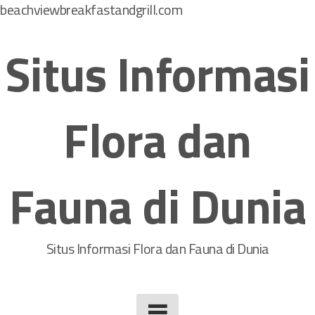
beachviewbreakfastandgrill.com
S
k
Situs Informasi
i
p
t
Flora dan
o
c
o
Fauna di Dunia
n
t
e
n
Situs Informasi Flora dan Fauna di Dunia
t