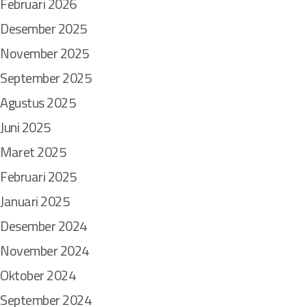
i
Februari 2026
n
Desember 2025
g
g
November 2025
a
September 2025
K
i
Agustus 2025
n
Juni 2025
i
Maret 2025
Februari 2025
Januari 2025
Desember 2024
November 2024
Oktober 2024
September 2024