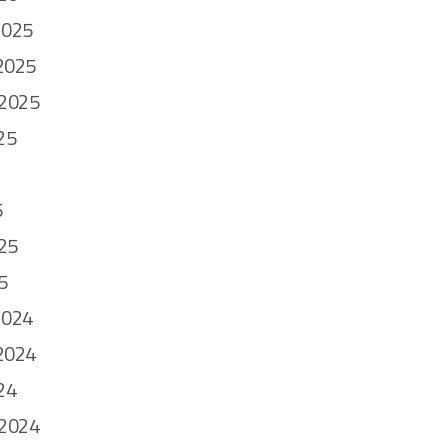
2025
2025
 2025
25
5
025
5
2024
2024
24
 2024