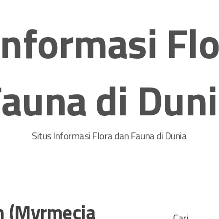
Informasi Fl
auna di Dun
Situs Informasi Flora dan Fauna di Dunia
h (Myrmecia
Cari