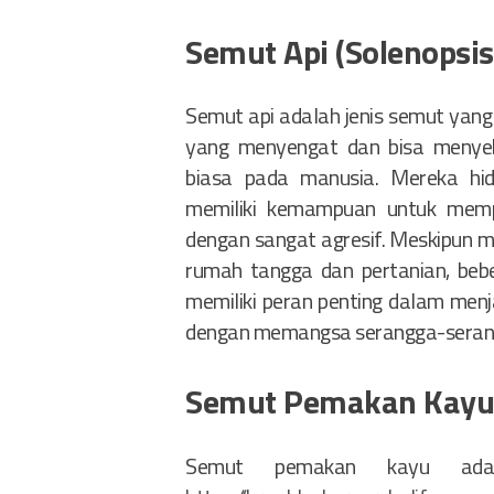
Semut Api (Solenopsis
Semut api adalah jenis semut yang
yang menyengat dan bisa menyeb
biasa pada manusia. Mereka hi
memiliki kemampuan untuk mem
dengan sangat agresif. Meskipun m
rumah tangga dan pertanian, bebe
memiliki peran penting dalam men
dengan memangsa serangga-serang
Semut Pemakan Kayu 
Semut pemakan kayu ada