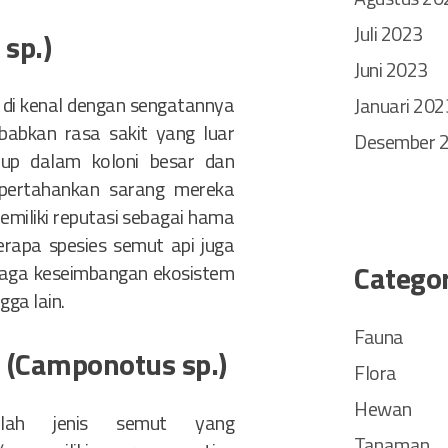
Juli 2023
 sp.)
Juni 2023
 di kenal dengan sengatannya
Januari 202
abkan rasa sakit yang luar
Desember 
dup dalam koloni besar dan
pertahankan sarang mereka
emiliki reputasi sebagai hama
rapa spesies semut api juga
Catego
jaga keseimbangan ekosistem
ga lain.
Fauna
(Camponotus sp.)
Flora
Hewan
lah jenis semut yang
Tanaman