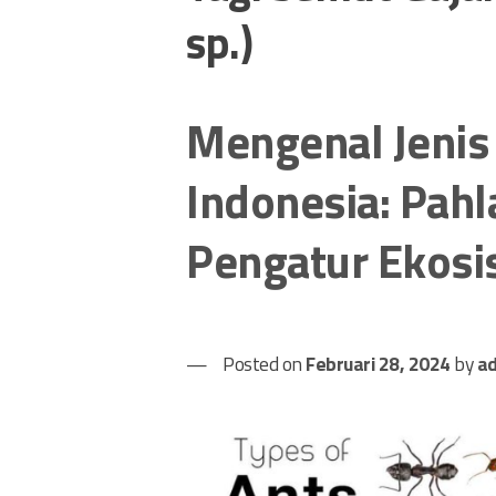
sp.)
Mengenal Jenis
Indonesia: Pah
Pengatur Ekos
Posted on
Februari 28, 2024
by
a