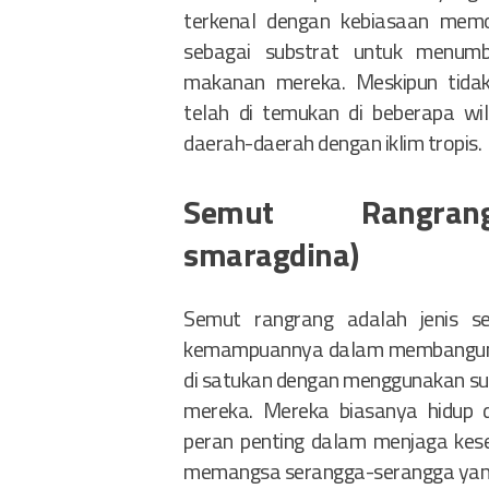
terkenal dengan kebiasaan memo
sebagai substrat untuk menum
makanan mereka. Meskipun tidak 
telah di temukan di beberapa wil
daerah-daerah dengan iklim tropis.
Semut Rangrang
smaragdina)
Semut rangrang adalah jenis s
kemampuannya dalam membangun 
di satukan dengan menggunakan sutr
mereka. Mereka biasanya hidup d
peran penting dalam menjaga kes
memangsa serangga-serangga yan