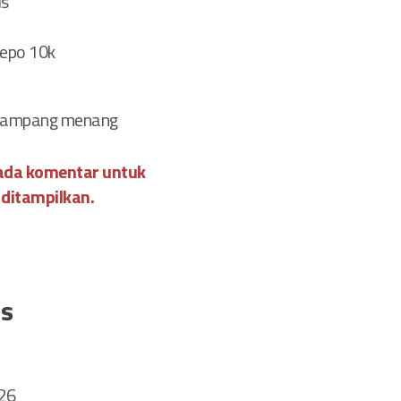
is
depo 10k
 gampang menang
ada komentar untuk
ditampilkan.
es
026