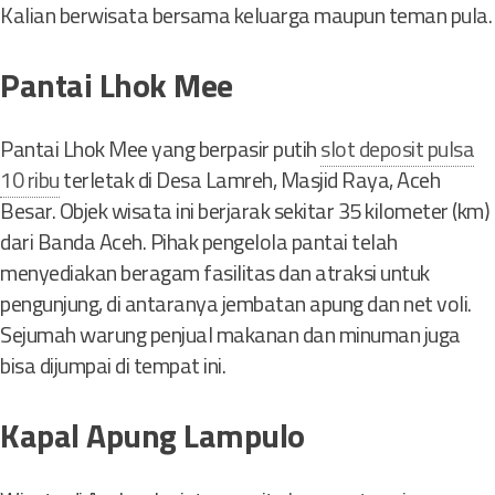
Kalian berwisata bersama keluarga maupun teman pula.
Pantai Lhok Mee
Pantai Lhok Mee yang berpasir putih
slot deposit pulsa
10 ribu
terletak di Desa Lamreh, Masjid Raya, Aceh
Besar. Objek wisata ini berjarak sekitar 35 kilometer (km)
dari Banda Aceh. Pihak pengelola pantai telah
menyediakan beragam fasilitas dan atraksi untuk
pengunjung, di antaranya jembatan apung dan net voli.
Sejumah warung penjual makanan dan minuman juga
bisa dijumpai di tempat ini.
Kapal Apung Lampulo