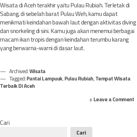
Wisata di Aceh terakhir yaitu Pulau Rubiah. Terletak di
Sabang, di sebelah barat Pulau Weh, kamu dapat
menikmati keindahan bawah laut dengan aktivitas diving
dan snorkeling di sini. Kamu juga akan menemui berbagai
macam ikan tropis dengan keindahan terumbu karang
yang berwarna-warni di dasar laut.
Archived:
Wisata
Tagged:
Pantai Lampuuk
,
Pulau Rubiah
,
Tempat Wisata
Terbaik Di Aceh
o
Leave a Comment
n
R
e
Cari
k
Cari
o