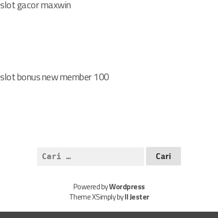
slot gacor maxwin
slot bonus new member 100
C
a
r
Powered by
Wordpress
i
Theme XSimply by
Il Jester
u