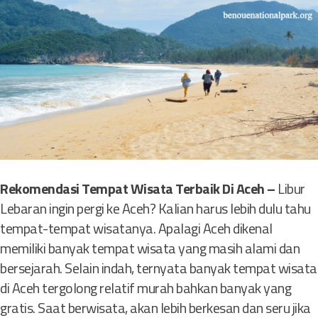
Rekomendasi Tempat Wisata Terbaik Di Aceh –
Libur
Lebaran ingin pergi ke Aceh? Kalian harus lebih dulu tahu
tempat-tempat wisatanya. Apalagi Aceh dikenal
memiliki banyak tempat wisata yang masih alami dan
bersejarah. Selain indah, ternyata banyak tempat wisata
di Aceh tergolong relatif murah bahkan banyak yang
gratis. Saat berwisata, akan lebih berkesan dan seru jika