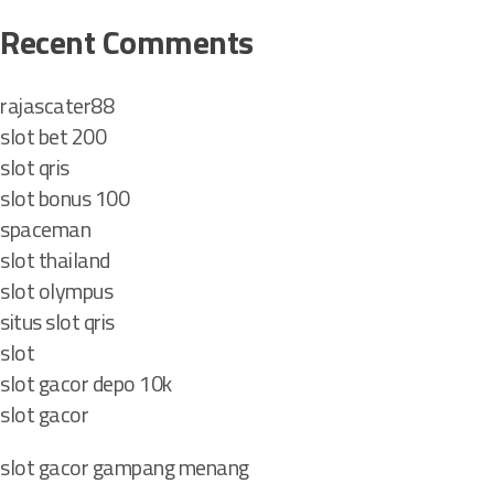
a
T
Recent Comments
e
r
rajascater88
b
slot bet 200
a
i
slot qris
k
slot bonus 100
D
spaceman
i
slot thailand
A
slot olympus
c
situs slot qris
e
h
slot
slot gacor depo 10k
slot gacor
slot gacor gampang menang