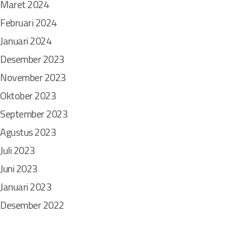
Maret 2024
Februari 2024
Januari 2024
Desember 2023
November 2023
Oktober 2023
September 2023
Agustus 2023
Juli 2023
Juni 2023
Januari 2023
Desember 2022