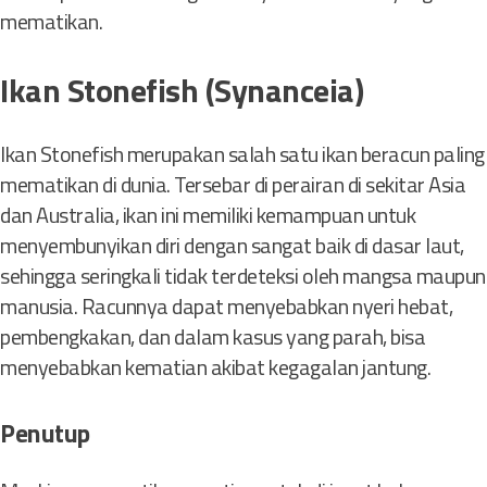
mematikan.
Ikan Stonefish (Synanceia)
Ikan Stonefish merupakan salah satu ikan beracun paling
mematikan di dunia. Tersebar di perairan di sekitar Asia
dan Australia, ikan ini memiliki kemampuan untuk
menyembunyikan diri dengan sangat baik di dasar laut,
sehingga seringkali tidak terdeteksi oleh mangsa maupun
manusia. Racunnya dapat menyebabkan nyeri hebat,
pembengkakan, dan dalam kasus yang parah, bisa
menyebabkan kematian akibat kegagalan jantung.
Penutup