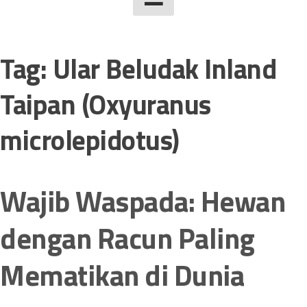
Tag:
Ular Beludak Inland
Taipan (Oxyuranus
microlepidotus)
Wajib Waspada: Hewan
dengan Racun Paling
Mematikan di Dunia