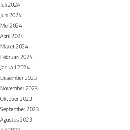
Juli 2024
Juni 2024
Mei 2024
April 2024
Maret 2024
Februari 2024
Januari 2024
Desember 2023
November 2023
Oktober 2023
September 2023
Agustus 2023
Juli 2023