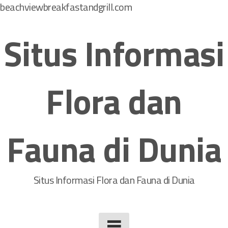
beachviewbreakfastandgrill.com
S
k
Situs Informasi
i
p
t
Flora dan
o
c
o
Fauna di Dunia
n
t
e
n
Situs Informasi Flora dan Fauna di Dunia
t