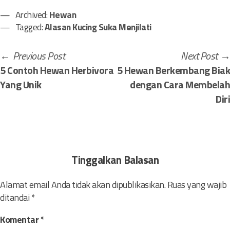
Archived:
Hewan
Tagged:
Alasan Kucing Suka Menjilati
N
P
Previous Post
Next Post
r
5 Contoh Hewan Herbivora
5 Hewan Berkembang Biak
a
e
Yang Unik
dengan Cara Membelah
v
v
Diri
i
i
o
g
u
a
s
Tinggalkan Balasan
p
s
o
Alamat email Anda tidak akan dipublikasikan.
Ruas yang wajib
i
ditandai
*
s
t
p
Komentar
*
: