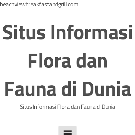
beachviewbreakfastandgrill.com
S
k
Situs Informasi
i
p
t
Flora dan
o
c
o
Fauna di Dunia
n
t
e
n
Situs Informasi Flora dan Fauna di Dunia
t