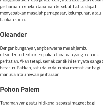
peliharaan menelan tanaman tersebut, hal itu dapat
menyebabkan masalah pernapasan, kelumpuhan, atau
bahkan koma.
Oleander
Dengan bunganya yang berwarna merah jambu,
oleander tertentu merupakan tanaman yang menarik
perhatian. Akan tetapi, semak cantik ini ternyata sangat
beracun. Bahkan, satu daun daun bisa mematikan bagi
manusia atau hewan peliharaan.
Pohon Palem
Tanaman yang satu ini dikenal sebagai magnet bagi