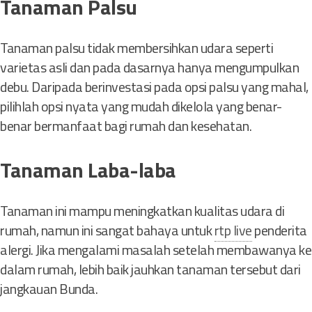
Tanaman Palsu
Tanaman palsu tidak membersihkan udara seperti
varietas asli dan pada dasarnya hanya mengumpulkan
debu. Daripada berinvestasi pada opsi palsu yang mahal,
pilihlah opsi nyata yang mudah dikelola yang benar-
benar bermanfaat bagi rumah dan kesehatan.
Tanaman Laba-laba
Tanaman ini mampu meningkatkan kualitas udara di
rumah, namun ini sangat bahaya untuk
rtp live
penderita
alergi. Jika mengalami masalah setelah membawanya ke
dalam rumah, lebih baik jauhkan tanaman tersebut dari
jangkauan Bunda.