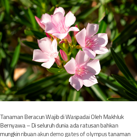
Tanaman Beracun Wajib di Waspadai Oleh Makhluk
Bernyawa – Di seluruh dunia ada ratusan bahkan
mungkin ribuan
akun demo gates of olympus
tanaman