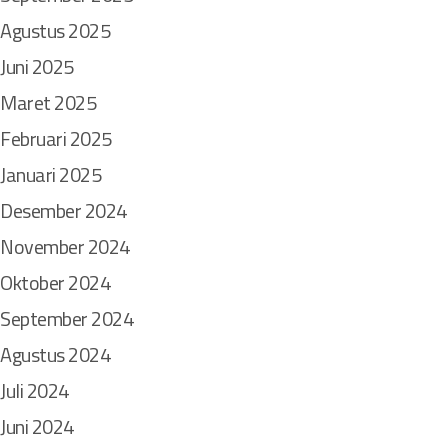
Agustus 2025
Juni 2025
Maret 2025
Februari 2025
Januari 2025
Desember 2024
November 2024
Oktober 2024
September 2024
Agustus 2024
Juli 2024
Juni 2024