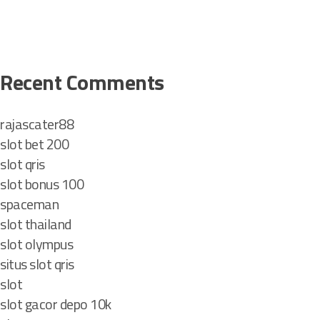
i
s
a
t
a
Recent Comments
A
l
rajascater88
a
slot bet 200
T
slot qris
e
slot bonus 100
r
spaceman
b
slot thailand
a
slot olympus
i
situs slot qris
k
D
slot
i
slot gacor depo 10k