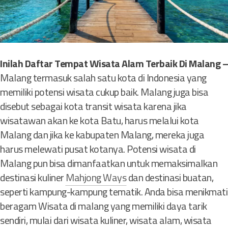
b
d
i
a
Inilah Daftar Tempat Wisata Alam Terbaik Di Malang –
s
p
Malang termasuk salah satu kota di Indonesia yang
a
memiliki potensi wisata cukup baik. Malang juga bisa
d
disebut sebagai kota transit wisata karena jika
a
wisatawan akan ke kota Batu, harus melalui kota
i
Malang dan jika ke kabupaten Malang, mereka juga
harus melewati pusat kotanya. Potensi wisata di
l
e
Malang pun bisa dimanfaatkan untuk memaksimalkan
h
destinasi kuliner
Mahjong Ways
dan destinasi buatan,
seperti kampung-kampung tematik. Anda bisa menikmati
a
beragam Wisata di malang yang memiliki daya tarik
k
sendiri, mulai dari wisata kuliner, wisata alam, wisata
h