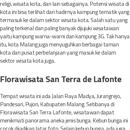
religi, wisata kota, dan lain sebagainya. Potensi wisata di
l
u
kota ini bisa terlihat dari hadirnya kampung tematik yang
k
termasuk ke dalam sektor wisata kota. Salah satu yang
B
paling terkenal dan paling banyak dijujuki wisatawan
e
yaitu kampung warna-warni dan kampung 3G. Tak hanya
r
itu, kota Malang juga menyuguhkan berbagai taman
n
kota dan pusat perbelanjaan yang masuk ke dalam
y
a
sektor wisata kota juga.
a
Florawisata San Terra de Lafonte
Tempat wisata ini ada Jalan Raya Madya, Jurangrejo,
Pandesari, Pujon, Kabupaten Malang. Setibanya di
Florawisata San Terra Lafonte, wisatawan dapat
menikmati panorama aneka jenis bunga. Kebun bunga ini
cocok dijadikan latar foto. Selain kebun bunga, ada juga