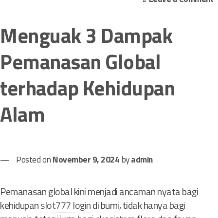
n
V
Menguak 3 Dampak
a
r
Pemanasan Global
i
a
terhadap Kehidupan
n
B
u
Alam
n
g
a
L
Posted on
November 9, 2024
by
admin
i
l
i
Pemanasan global kini menjadi ancaman nyata bagi
y
kehidupan
slot777 login
di bumi, tidak hanya bagi
a