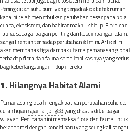
manusia tetapi juga bagi ekosistem flora dan fauna.
n
Peningkatan suhu bumi yang terjadi akibat efek rumah
g
I
kaca ini telah menimbulkan perubahan besar pada pola
n
cuaca, ekosistem, dan habitat makhluk hidup. Flora dan
d
fauna, sebagai bagian penting dari keseimbangan alam,
a
sangat rentan terhadap perubahan iklim ini. Artikel ini
h
akan membahas tiga dampak utama pemanasan global
d
terhadap flora dan fauna serta implikasinya yang serius
a
n
bagi keberlangsungan hidup mereka.
e
1. Hilangnya Habitat Alami
n
a
r
Pemanasan global mengakibatkan perubahan suhu dan
i
curah hujan
rajamahjong88
yang drastis di berbagai
k
wilayah. Perubahan ini memaksa flora dan fauna untuk
beradaptasi dengan kondisi baru yang sering kali sangat