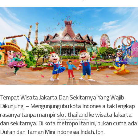
o
r
a
d
i
I
n
d
o
n
e
s
i
Tempat Wisata Jakarta Dan Sekitarnya Yang Wajib
a
J
Dikunjungi – Mengunjungi ibu kota Indonesia tak lengkap
e
rasanya tanpa mampir
slot thailand
ke wisata Jakarta
n
dan sekitarnya. Di kota metropolitan ini, bukan cuma ada
i
Dufan dan Taman Mini Indonesia Indah, loh.
s