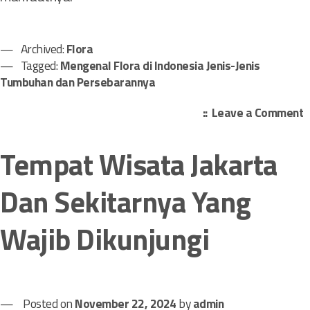
Archived:
Flora
Tagged:
Mengenal Flora di Indonesia Jenis-Jenis
Tumbuhan dan Persebarannya
o
Leave a Comment
n
Tempat Wisata Jakarta
e
n
Dan Sekitarnya Yang
g
e
Wajib Dikunjungi
n
a
l
F
l
Posted on
November 22, 2024
by
admin