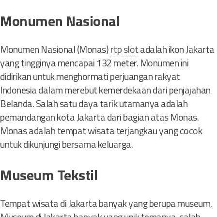
-
Monumen Nasional
J
e
n
Monumen Nasional (Monas)
rtp slot
adalah ikon Jakarta
i
yang tingginya mencapai 132 meter. Monumen ini
s
T
didirikan untuk menghormati perjuangan rakyat
u
Indonesia dalam merebut kemerdekaan dari penjajahan
Belanda. Salah satu daya tarik utamanya adalah
b
pemandangan kota Jakarta dari bagian atas Monas.
u
Monas adalah tempat wisata terjangkau yang cocok
h
untuk dikunjungi bersama keluarga.
a
n
d
Museum Tekstil
a
n
Tempat wisata di Jakarta banyak yang berupa museum.
P
e
Museum di Jakarta banyak yang unik temanya, salah