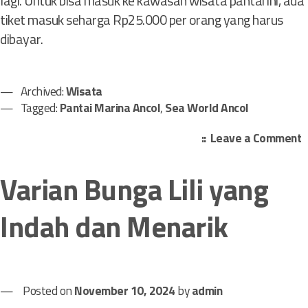
lagi. Untuk bisa masuk ke kawasan wisata pantai ini, ada
tiket masuk seharga Rp25.000 per orang yang harus
dibayar.
Archived:
Wisata
Tagged:
Pantai Marina Ancol
,
Sea World Ancol
o
Leave a Comment
n
T
Varian Bunga Lili yang
e
Indah dan Menarik
p
a
t
i
Posted on
November 10, 2024
by
admin
s