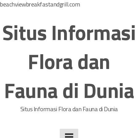
beachviewbreakfastandgrill.com
S
k
Situs Informasi
i
p
t
Flora dan
o
c
o
Fauna di Dunia
n
t
e
n
Situs Informasi Flora dan Fauna di Dunia
t