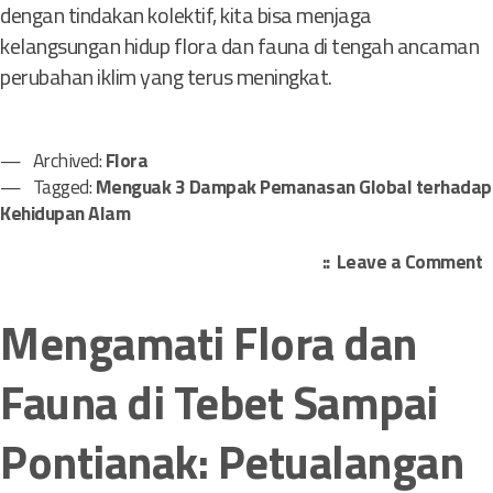
dengan tindakan kolektif, kita bisa menjaga
kelangsungan hidup flora dan fauna di tengah ancaman
perubahan iklim yang terus meningkat.
Archived:
Flora
Tagged:
Menguak 3 Dampak Pemanasan Global terhadap
Kehidupan Alam
o
Leave a Comment
n
Mengamati Flora dan
e
n
Fauna di Tebet Sampai
g
u
Pontianak: Petualangan
a
k