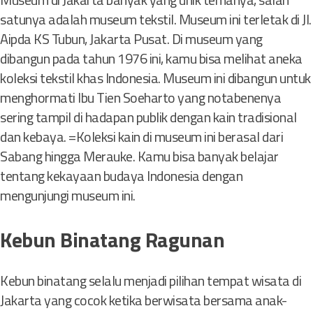
r
satunya adalah museum tekstil. Museum ini terletak di Jl.
s
Aipda KS Tubun, Jakarta Pusat. Di museum yang
e
dibangun pada tahun 1976 ini, kamu bisa melihat aneka
b
koleksi tekstil khas Indonesia. Museum ini dibangun untuk
a
menghormati Ibu Tien Soeharto yang notabenenya
r
a
sering tampil di hadapan publik dengan kain tradisional
n
dan kebaya. =Koleksi kain di museum ini berasal dari
n
Sabang hingga Merauke. Kamu bisa banyak belajar
y
tentang kekayaan budaya Indonesia dengan
a
mengunjungi museum ini.
Kebun Binatang Ragunan
Kebun binatang selalu menjadi pilihan tempat wisata di
Jakarta yang cocok ketika berwisata bersama anak-