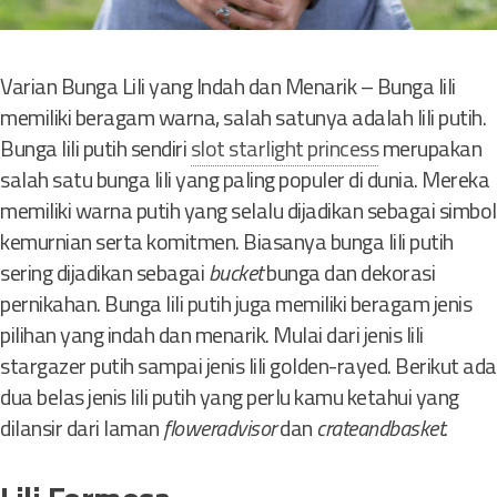
r
n
y
Varian Bunga Lili yang Indah dan Menarik – Bunga lili
a
memiliki beragam warna, salah satunya adalah lili putih.
Y
Bunga lili putih sendiri
slot starlight princess
merupakan
a
salah satu bunga lili yang paling populer di dunia. Mereka
n
memiliki warna putih yang selalu dijadikan sebagai simbol
g
kemurnian serta komitmen. Biasanya bunga lili putih
a
sering dijadikan sebagai
bucket
bunga dan dekorasi
j
pernikahan. Bunga lili putih juga memiliki beragam jenis
i
pilihan yang indah dan menarik. Mulai dari jenis lili
b
stargazer putih sampai jenis lili golden-rayed. Berikut ada
D
dua belas jenis lili putih yang perlu kamu ketahui yang
i
dilansir dari laman
floweradvisor
dan
crateandbasket
.
k
u
n