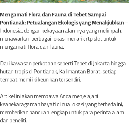
b
a
Mengamati Flora dan Fauna di Tebet Sampai
l
Pontianak: Petualangan Ekologis yang Menakjubkan
–
t
Indonesia, dengan kekayaan alamnya yang melimpah,
e
menawarkan berbagai lokasi menarik
rtp slot
untuk
r
h
mengamati flora dan fauna.
a
d
Dari kawasan perkotaan seperti Tebet di Jakarta hingga
a
hutan tropis di Pontianak, Kalimantan Barat, setiap
p
tempat memiliki keunikan tersendiri.
K
e
h
Artikel ini akan membawa Anda menjelajahi
i
keanekaragaman hayati di dua lokasi yang berbeda ini,
d
memberikan panduan lengkap untuk para pecinta alam
u
dan peneliti.
p
a