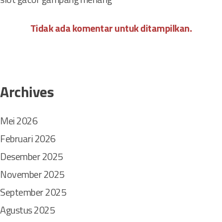
a
n
Tidak ada komentar untuk ditampilkan.
P
e
r
s
e
Archives
b
a
r
Mei 2026
a
n
Februari 2026
n
Desember 2025
y
a
November 2025
September 2025
Agustus 2025