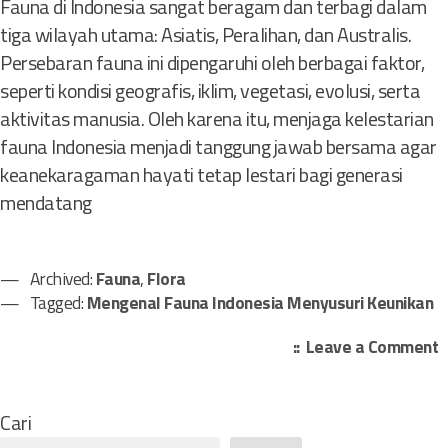
Fauna di Indonesia sangat beragam dan terbagi dalam
tiga wilayah utama: Asiatis, Peralihan, dan Australis.
Persebaran fauna ini dipengaruhi oleh berbagai faktor,
seperti kondisi geografis, iklim, vegetasi, evolusi, serta
aktivitas manusia. Oleh karena itu, menjaga kelestarian
fauna Indonesia menjadi tanggung jawab bersama agar
keanekaragaman hayati tetap lestari bagi generasi
mendatang
Archived:
Fauna
,
Flora
Tagged:
Mengenal Fauna Indonesia Menyusuri Keunikan
o
Leave a Comment
n
e
Cari
n