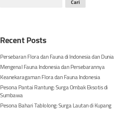
Cari
g
e
n
a
l
Recent Posts
F
a
u
Persebaran Flora dan Fauna di Indonesia dan Dunia
n
Mengenal Fauna Indonesia dan Persebarannya
a
I
Keanekaragaman Flora dan Fauna Indonesia
n
Pesona Pantai Rantung: Surga Ombak Eksotis di
d
o
Sumbawa
n
Pesona Bahari Tablolong: Surga Lautan di Kupang
e
s
i