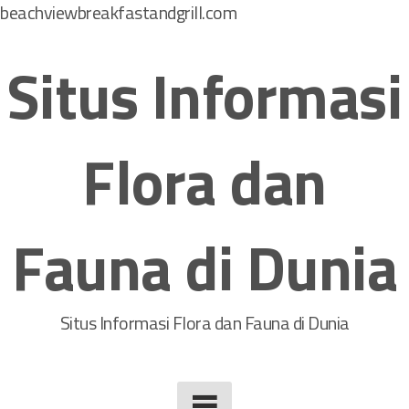
beachviewbreakfastandgrill.com
S
k
Situs Informasi
i
p
t
Flora dan
o
c
o
Fauna di Dunia
n
t
e
n
Situs Informasi Flora dan Fauna di Dunia
t