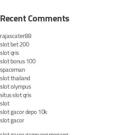
a
e
Recent Comments
n
y
rajascater88
u
slot bet 200
s
u
slot qris
r
slot bonus 100
i
spaceman
K
slot thailand
e
slot olympus
u
situs slot qris
n
i
slot
k
slot gacor depo 10k
a
slot gacor
n
d
slot gacor gampang menang