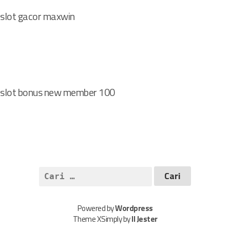
slot gacor maxwin
slot bonus new member 100
C
a
r
Powered by
Wordpress
i
Theme XSimply by
Il Jester