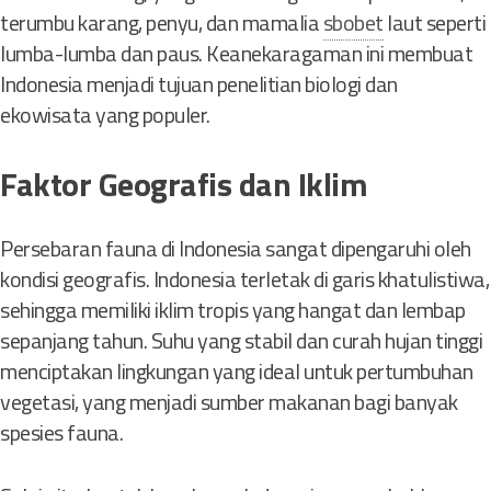
terumbu karang, penyu, dan mamalia
sbobet
laut seperti
lumba-lumba dan paus. Keanekaragaman ini membuat
Indonesia menjadi tujuan penelitian biologi dan
ekowisata yang populer.
Faktor Geografis dan Iklim
Persebaran fauna di Indonesia sangat dipengaruhi oleh
kondisi geografis. Indonesia terletak di garis khatulistiwa,
sehingga memiliki iklim tropis yang hangat dan lembap
sepanjang tahun. Suhu yang stabil dan curah hujan tinggi
menciptakan lingkungan yang ideal untuk pertumbuhan
vegetasi, yang menjadi sumber makanan bagi banyak
spesies fauna.