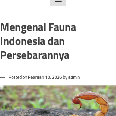
Mengenal Fauna
Indonesia dan
Persebarannya
Posted on
Februari 10, 2026
by
admin