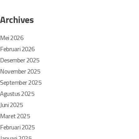
Archives
Mei 2026
Februari 2026
Desember 2025
November 2025
September 2025
Agustus 2025
Juni 2025
Maret 2025
Februari 2025
Januari 2025