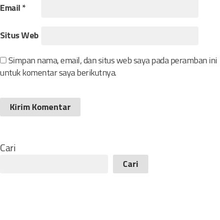
Email
*
Situs Web
Simpan nama, email, dan situs web saya pada peramban ini
untuk komentar saya berikutnya.
Cari
Cari